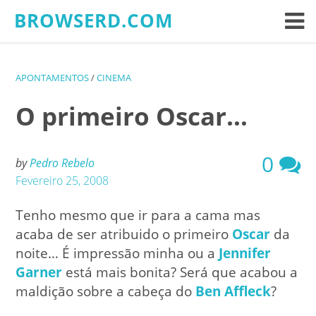
Skip
BROWSERD.COM
to
content
APONTAMENTOS
/
CINEMA
O primeiro Oscar…
0
by
Pedro Rebelo
Fevereiro 25, 2008
Tenho mesmo que ir para a cama mas
acaba de ser atribuido o primeiro
Oscar
da
noite… É impressão minha ou a
Jennifer
Garner
está mais bonita? Será que acabou a
maldição sobre a cabeça do
Ben Affleck
?