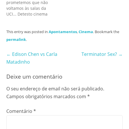
prometemos que não
assombrado muito boa
voltamos às salas da
gente e este fim de
UCI... Detesto cinema
semana irá assombrar-
sem lugares marcados...
me a mim. O…
A Ilha (The Island) (não
indico o site em
This entry was posted in
Apontamentos
,
Cinema
. Bookmark the
Português pois é uma
permalink
.
vergonha). Mesmo
parecendo uma colagem
Post
←
Edison Chen vs Carla
Terminator Sex?
→
de histórias já passadas,
não deixei de gostar do
Matadinho
filme. Há…
navigation
Deixe um comentário
O seu endereço de email não será publicado.
Campos obrigatórios marcados com
*
Comentário
*