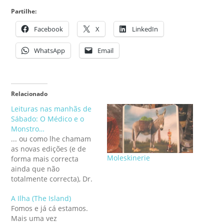
Partilhe:
Facebook
X
LinkedIn
WhatsApp
Email
Relacionado
Leituras nas manhãs de
Sábado: O Médico e o
Monstro…
... ou como lhe chamam
as novas edições (e de
Moleskinerie
forma mais correcta
ainda que não
totalmente correcta), Dr.
Jekyll e Mr. Hyde. A obra
A Ilha (The Island)
de Robert Louis
Fomos e já cá estamos.
Stevenson tem desde a
Mais uma vez
sua publicação em 1886