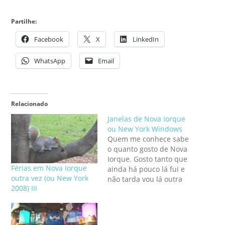
Partilhe:
Facebook
X
LinkedIn
WhatsApp
Email
Relacionado
Janelas de Nova Iorque
ou New York Windows
Quem me conhece sabe
o quanto gosto de Nova
Iorque. Gosto tanto que
Férias em Nova Iorque
ainda há pouco lá fui e
outra vez (ou New York
não tarda vou lá outra
2008) III
vez (já estou que não
posso). Ora não é de
estranhar que ande
sempre em busca de