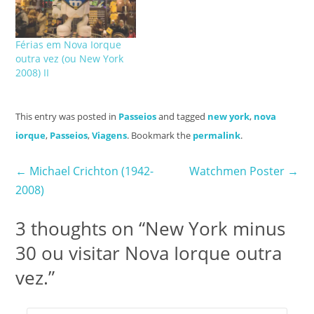
coisas interessantes
relacionadas com a
cidade que não dorme.…
Férias em Nova Iorque
outra vez (ou New York
2008) II
This entry was posted in
Passeios
and tagged
new york
,
nova
iorque
,
Passeios
,
Viagens
. Bookmark the
permalink
.
Post
←
Michael Crichton (1942-
Watchmen Poster
→
2008)
navigation
3 thoughts on “
New York minus
30 ou visitar Nova Iorque outra
vez.
”