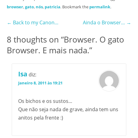
browser
,
gato
,
nós
,
patricia
. Bookmark the
permalink
.
Post
←
Back to my Canon…
Ainda o Browser…
→
navigation
8 thoughts on “
Browser. O gato
Browser. E mais nada.
”
Isa
diz:
Janeiro 8, 2011 às 19:21
Os bichos e os sustos…
Que não seja nada de grave, ainda tem uns
anitos pela frente :)