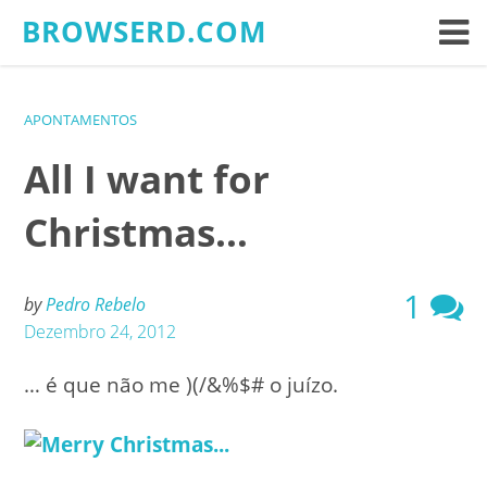
Skip
BROWSERD.COM
to
content
APONTAMENTOS
All I want for
Christmas…
1
by
Pedro Rebelo
Dezembro 24, 2012
… é que não me )(/&%$# o juízo.