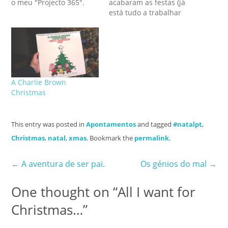
o meu "Projecto 365".
acabaram as festas (já
Quem disse que o Natal
está tudo a trabalhar
das crianças é só para as
certo?), também eu volto
crianças? A prenda foi
ao trabalho e desta feita
para a Patrícia mas está
em torno do mais famoso
combinado que vamos
Timelord do Universo
ver juntos... Sent from
(bem, dizem que já só há
my Samsung Galaxy S
este). Sim, eu gosto de…
A Charlie Brown
Android phone.
Christmas
This entry was posted in
Apontamentos
and tagged
#natalpt
,
Christmas
,
natal
,
xmas
. Bookmark the
permalink
.
Post
←
A aventura de ser pai.
Os génios do mal
→
navigation
One thought on “
All I want for
Christmas…
”