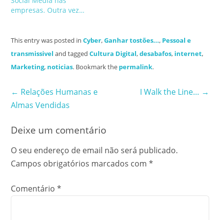
Social Media nas
empresas. Outra vez…
This entry was posted in
Cyber
,
Ganhar tostões...
,
Pessoal e
transmissivel
and tagged
Cultura Digital
,
desabafos
,
internet
,
Marketing
,
noticias
. Bookmark the
permalink
.
Post
←
Relações Humanas e
I Walk the Line…
→
Almas Vendidas
navigation
Deixe um comentário
O seu endereço de email não será publicado.
Campos obrigatórios marcados com
*
Comentário
*