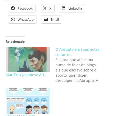
Facebook
X
LinkedIn
WhatsApp
Email
Relacionado
O Abrupto e a suas notas
culturais.
E agora que até estou
numa de falar de blogs ,
eis que escrevo sobre o
Star Trek Japanese Art
aborto, quer dizer,
desculpem, o Abrupto. A
sério que nunca entendi
a fixação no blog do
Pacheco Pereira. É um
blog por amor de Deus.
Ele não manda nem é a
referência pela qual…