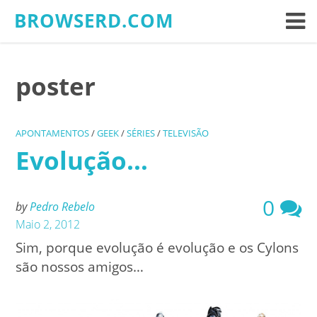
Skip
BROWSERD.COM
to
content
poster
APONTAMENTOS
/
GEEK
/
SÉRIES
/
TELEVISÃO
Evolução…
0
by
Pedro Rebelo
Maio 2, 2012
Sim, porque evolução é evolução e os Cylons
são nossos amigos…