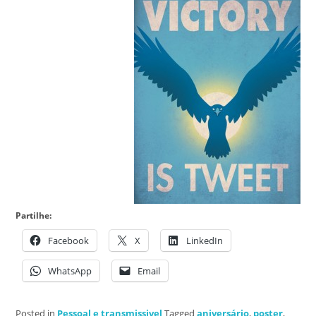
Partilhe:
Facebook
X
LinkedIn
WhatsApp
Email
Posted in
Pessoal e transmissivel
Tagged
aniversário
,
poster
,