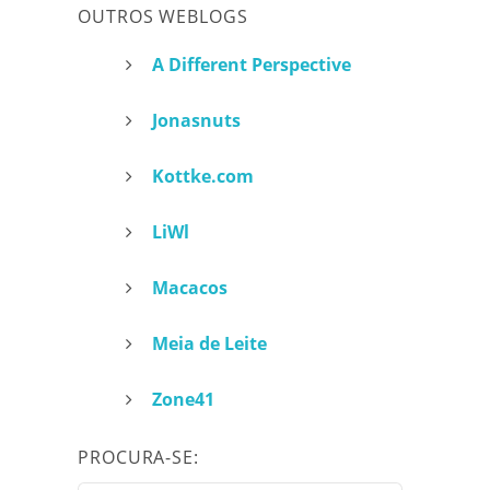
OUTROS WEBLOGS
A Different Perspective
Jonasnuts
Kottke.com
LiWl
a
Macacos
Meia de Leite
Zone41
PROCURA-SE: