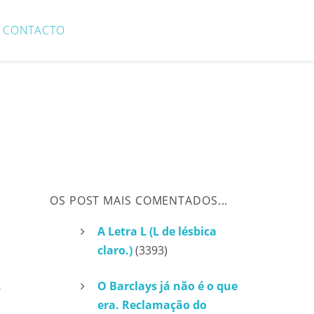
CONTACTO
OS POST MAIS COMENTADOS...
A Letra L (L de lésbica
claro.)
(3393)
O Barclays já não é o que
era. Reclamação do