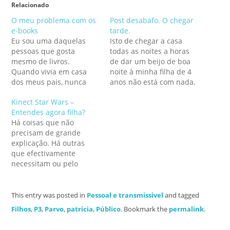
Relacionado
O meu problema com os
Post desabafo. O chegar
e-books
tarde.
Eu sou uma daquelas
Isto de chegar a casa
pessoas que gosta
todas as noites a horas
mesmo de livros.
de dar um beijo de boa
Quando vivia em casa
noite à minha filha de 4
dos meus pais, nunca
anos não está com nada.
houve da parte destes
Não há dinheiro que
Kinect Star Wars –
qualquer hábito de
pague. Podem fazer o
Entendes agora filha?
leitura (hoje, quer um
favor de colocar o ênfase
Há coisas que não
quer o outro devoram
da frase anterior onde
precisam de grande
livros a uma velocidade
bem entenderem. Como
explicação. Há outras
que me faz inveja.
nota de rodapé…
que efectivamente
Vantagens de uma vida
necessitam ou pelo
sem grandes
menos devem ser
preocupações... Ainda
acompanhadas de
bem.)…
alguma informação para
This entry was posted in
Pessoal e transmissivel
and tagged
que se entendam
Filhos
,
P3
,
Parvo
,
patricia
,
Público
. Bookmark the
permalink
.
convenientemente. A
diferença entre Star