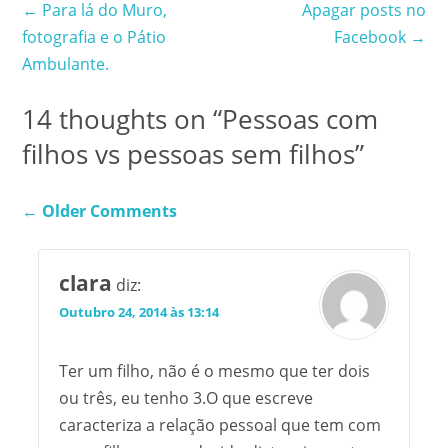
Post
←
Para lá do Muro,
Apagar posts no
Wars e Star Trek é uma
das coisas que se
fotografia e o Pátio
Facebook
→
enquadra bem nesta
navigation
Ambulante.
ultima categoria. Já não
se trata…
14 thoughts on “
Pessoas com
filhos vs pessoas sem filhos
”
Comment
← Older Comments
navigation
clara
diz:
Outubro 24, 2014 às 13:14
Ter um filho, não é o mesmo que ter dois
ou três, eu tenho 3.O que escreve
caracteriza a relação pessoal que tem com