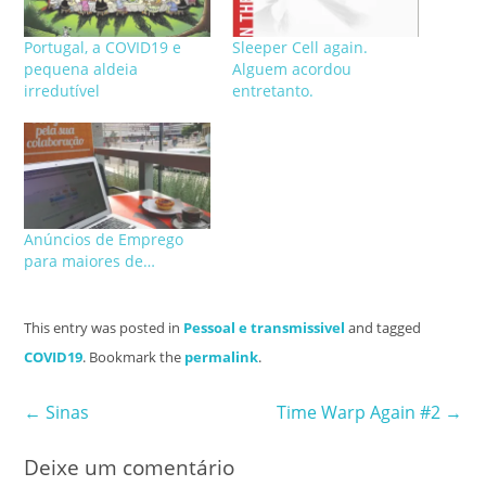
Portugal, a COVID19 e
Sleeper Cell again.
pequena aldeia
Alguem acordou
irredutível
entretanto.
Anúncios de Emprego
para maiores de…
This entry was posted in
Pessoal e transmissivel
and tagged
COVID19
. Bookmark the
permalink
.
Post
←
Sinas
Time Warp Again #2
→
navigation
Deixe um comentário