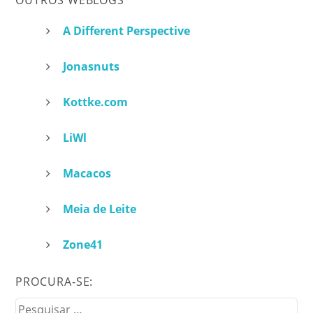
A Different Perspective
Jonasnuts
Kottke.com
LiWl
Macacos
Meia de Leite
Zone41
PROCURA-SE:
Pesquisar