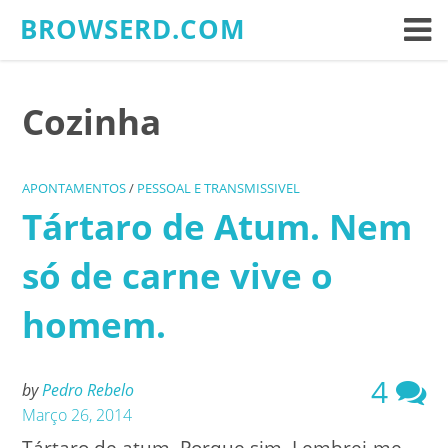
Skip
BROWSERD.COM
to
content
Cozinha
APONTAMENTOS
/
PESSOAL E TRANSMISSIVEL
Tártaro de Atum. Nem
só de carne vive o
homem.
4
by
Pedro Rebelo
Março 26, 2014
Tártaro de atum. Porque sim. Lembrei-me