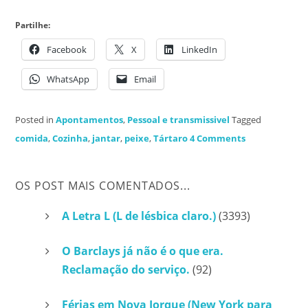
Partilhe:
Facebook
X
LinkedIn
WhatsApp
Email
Posted in
Apontamentos
,
Pessoal e transmissivel
Tagged
comida
,
Cozinha
,
jantar
,
peixe
,
Tártaro
4 Comments
OS POST MAIS COMENTADOS...
A Letra L (L de lésbica claro.)
(3393)
O Barclays já não é o que era.
Reclamação do serviço.
(92)
Férias em Nova Iorque (New York para