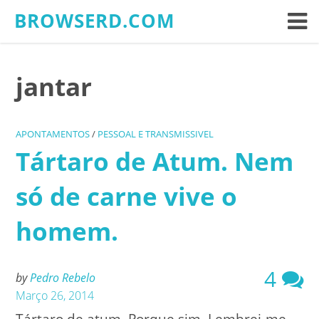
Skip
BROWSERD.COM
to
content
jantar
APONTAMENTOS
/
PESSOAL E TRANSMISSIVEL
Tártaro de Atum. Nem
só de carne vive o
homem.
4
by
Pedro Rebelo
Março 26, 2014
Tártaro de atum. Porque sim. Lembrei-me