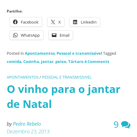
Partilhe:
Facebook
X
LinkedIn
WhatsApp
Email
Posted in
Apontamentos
,
Pessoal e transmissivel
Tagged
comida
,
Cozinha
,
jantar
,
peixe
,
Tártaro
4 Comments
APONTAMENTOS
/
PESSOAL E TRANSMISSIVEL
O vinho para o jantar
de Natal
9
by
Pedro Rebelo
Dezembro 23, 2013