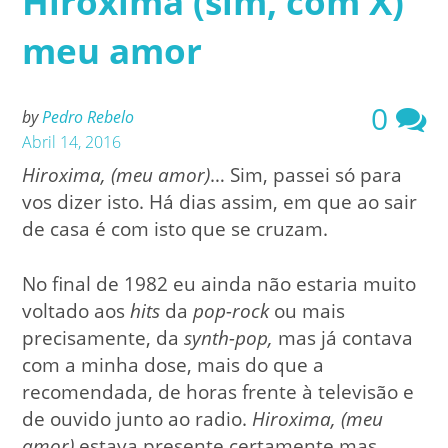
Hiroxima (sim, com X)
meu amor
0
by
Pedro Rebelo
Abril 14, 2016
Hiroxima, (meu amor)
… Sim, passei só para
vos dizer isto. Há dias assim, em que ao sair
de casa é com isto que se cruzam.
No final de 1982 eu ainda não estaria muito
voltado aos
hits
da
pop-rock
ou mais
precisamente, da
synth-pop,
mas já contava
com a minha dose, mais do que a
recomendada, de horas frente à televisão e
de ouvido junto ao radio.
Hiroxima, (meu
amor)
estava presente certamente mas