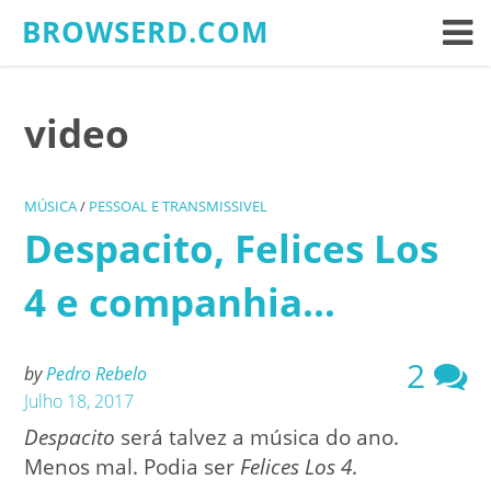
Skip
BROWSERD.COM
to
content
video
MÚSICA
/
PESSOAL E TRANSMISSIVEL
Despacito, Felices Los
4 e companhia…
2
by
Pedro Rebelo
Julho 18, 2017
Despacito
será talvez a música do ano.
Menos mal. Podia ser
Felices Los 4
.