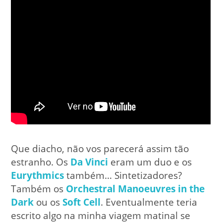
Que diacho, não vos parecerá assim tão
estranho. Os
Da Vinci
eram um duo e os
Eurythmics
também… Sintetizadores?
Também os
Orchestral Manoeuvres in the
Dark
ou os
Soft Cell
. Eventualmente teria
escrito algo na minha viagem matinal se