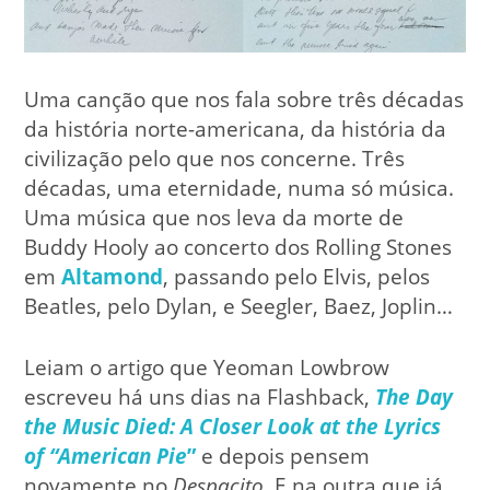
Uma canção que nos fala sobre três décadas
da história norte-americana, da história da
civilização pelo que nos concerne. Três
décadas, uma eternidade, numa só música.
Uma música que nos leva da morte de
Buddy Hooly ao concerto dos Rolling Stones
em
Altamond
, passando pelo Elvis, pelos
Beatles, pelo Dylan, e Seegler, Baez, Joplin…
Leiam o artigo que Yeoman Lowbrow
escreveu há uns dias na Flashback,
The Day
the Music Died: A Closer Look at the Lyrics
of “American Pie
”
e depois pensem
novamente no
Despacito
. E na outra que já