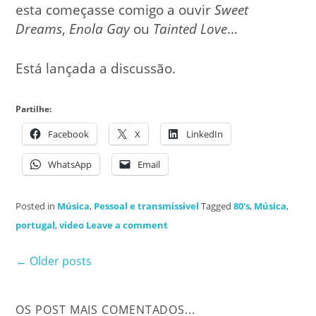
esta começasse comigo a ouvir
Sweet
Dreams
,
Enola Gay
ou
Tainted Love
…
Está lançada a discussão.
Partilhe:
Facebook
X
LinkedIn
WhatsApp
Email
Posted in
Música
,
Pessoal e transmissivel
Tagged
80's
,
Música
,
portugal
,
video
Leave a comment
Posts
←
Older posts
navigation
OS POST MAIS COMENTADOS...