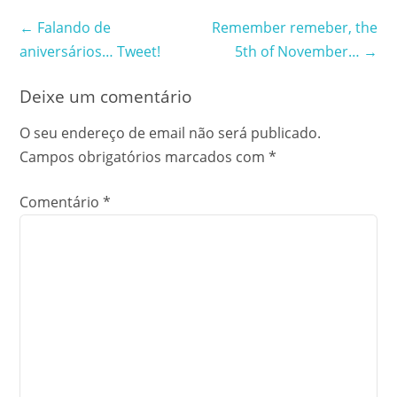
Post
←
Falando de
Remember remeber, the
aniversários… Tweet!
5th of November…
→
navigation
Deixe um comentário
O seu endereço de email não será publicado.
Campos obrigatórios marcados com
*
Comentário
*