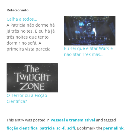
Relacionado
Calha a todos…
A Patricia não dorme há
já três noites. E eu há já
três noites que tento
dormir no sofá. À
Eu sei que é Star Wars e
primeira vista parecia
não Star Trek mas…
que se tratava de dentes
(o que estranhámos pois
já lhe nasceram os
dentes quase todos e ela
nunca se queixou), as
febres e o choro
constante...…
O Terror ou a Ficção
Científica?
This entry was posted in
Pessoal e transmissivel
and tagged
ficção cientifica
,
patricia
,
sci-fi
,
scifi
. Bookmark the
permalink
.