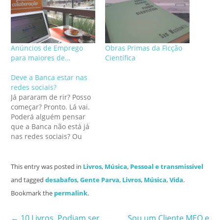
Anúncios de Emprego
Obras Primas da Ficção
para maiores de…
Científica
Deve a Banca estar nas
redes sociais?
Já pararam de rir? Posso
começar? Pronto. Lá vai.
Poderá alguém pensar
que a Banca não está já
nas redes sociais? Ou
melhor, e direccionando
a reflexão no sentido da
pergunta que dá titulo
This entry was posted in
Livros
,
Música
,
Pessoal e transmissivel
ao post, poderá alguém
and tagged
desabafos
,
Gente Parva
,
Livros
,
Música
,
Vida
.
pensar que, chegando à
Bookmark the
permalink
.
estranha conclusão de
que a Banca não
deveria…
←
10 Livros. Podiam ser
Sou um Cliente MEO e