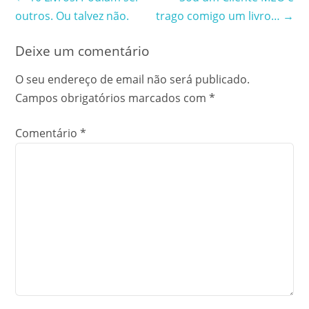
Post
outros. Ou talvez não.
trago comigo um livro…
→
navigation
Deixe um comentário
O seu endereço de email não será publicado.
Campos obrigatórios marcados com
*
Comentário
*