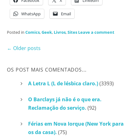
Facebook
X
LinkedIn
WhatsApp
Email
Posted in
Comics
,
Geek
,
Livros
,
Sites
Leave a comment
Posts
←
Older posts
navigation
OS POST MAIS COMENTADOS...
A Letra L (L de lésbica claro.)
(3393)
O Barclays já não é o que era.
Reclamação do serviço.
(92)
Férias em Nova Iorque (New York para
os da casa).
(75)