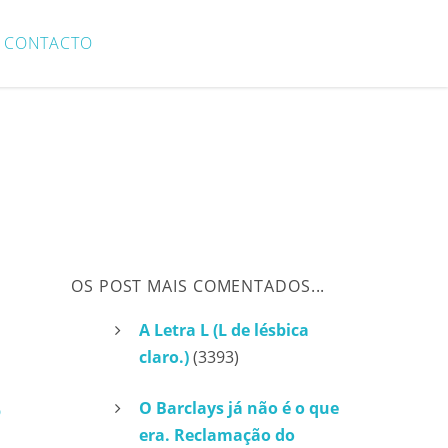
CONTACTO
OS POST MAIS COMENTADOS...
A Letra L (L de lésbica
claro.)
(3393)
O Barclays já não é o que
era. Reclamação do