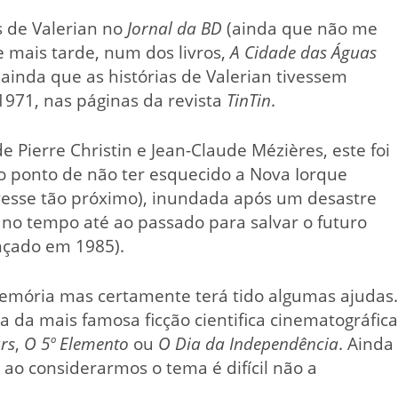
 de Valerian no
Jornal da BD
(ainda que não me
e mais tarde, num dos livros,
A Cidade das Águas
 ainda que as histórias de Valerian tivessem
1971, nas páginas da revista
TinTin
.
Pierre Christin e Jean-Claude Mézières, este foi
ao ponto de não ter esquecido a Nova Iorque
ivesse tão próximo), inundada após um desastre
r no tempo até ao passado para salvar o futuro
ançado em 1985).
memória mas certamente terá tido algumas ajudas.
a da mais famosa ficção cientifica cinematográfica
rs
,
O 5º Elemento
ou
O Dia da Independência
. Ainda
 ao considerarmos o tema é difícil não a