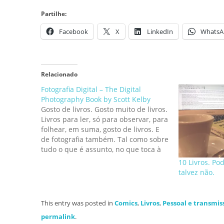
Partilhe:
Facebook
X
LinkedIn
WhatsA
Relacionado
Fotografia Digital – The Digital
Photography Book by Scott Kelby
Gosto de livros. Gosto muito de livros.
Livros para ler, só para observar, para
folhear, em suma, gosto de livros. E
de fotografia também. Tal como sobre
tudo o que é assunto, no que toca à
fotografia pouco há em livros que não
10 Livros. Po
esteja já algures numa qualquer
talvez não.
página da…
This entry was posted in
Comics
,
Livros
,
Pessoal e transmis
permalink
.