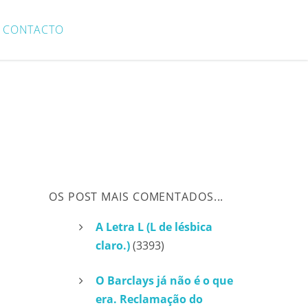
CONTACTO
OS POST MAIS COMENTADOS...
A Letra L (L de lésbica
claro.)
(3393)
O Barclays já não é o que
era. Reclamação do