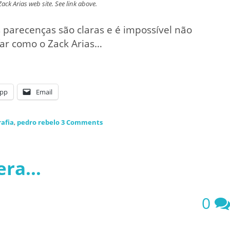
ack Arias web site. See link above.
s parecenças são claras e é impossível não
far como o Zack Arias…
pp
Email
rafia
,
pedro rebelo
3 Comments
pera…
0