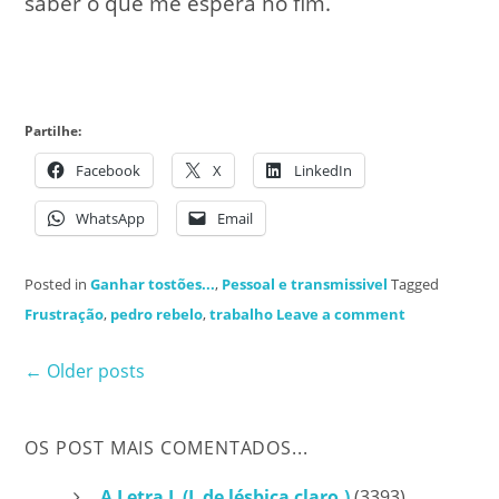
saber o que me espera no fim.
Partilhe:
Facebook
X
LinkedIn
WhatsApp
Email
Posted in
Ganhar tostões...
,
Pessoal e transmissivel
Tagged
Frustração
,
pedro rebelo
,
trabalho
Leave a comment
Posts
←
Older posts
navigation
OS POST MAIS COMENTADOS...
A Letra L (L de lésbica claro.)
(3393)