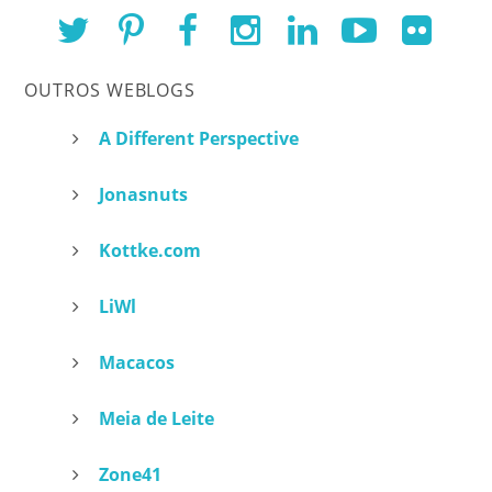
OUTROS WEBLOGS
A Different Perspective
Jonasnuts
Kottke.com
LiWl
Macacos
Meia de Leite
Zone41