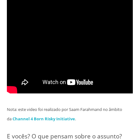
Nota: este video foi realizado por Saam Farahmand no âmbito
da
Channel 4 Born Risky Initiative
.
E vocês? O que pensam sobre o assunto?